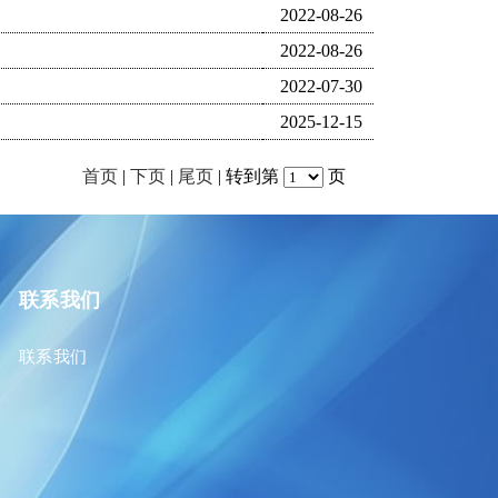
2022-08-26
2022-08-26
2022-07-30
2025-12-15
首页
|
下页
|
尾页
| 转到第
页
联系我们
联系我们