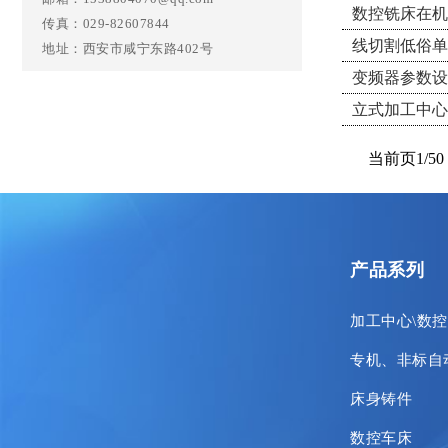
数控铣床在机
传真：029-82607844
线切割低俗单
地址：西安市咸宁东路402号
变频器参数设
立式加工中心
当前页1/50
产品系列
加工中心\数
专机、非标自
床身铸件
数控车床