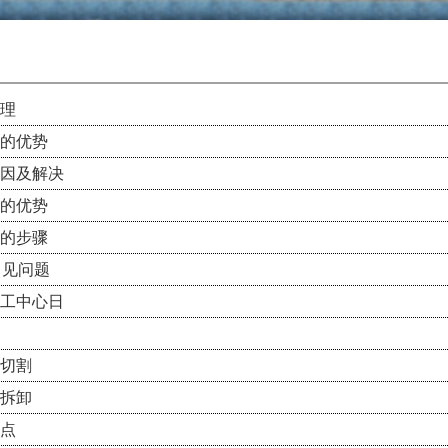
理
的优势
因及解决
的优势
的步骤
常见问题
工中心日
切割
拆卸
点