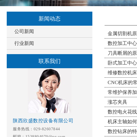
新闻动态
公司新闻
金属切割机原
行业新闻
数控加工中心
刀具断屑的原
联系我们
卧式加工中心
维修数控机床
CNC机床的
常维护保养加
涨芯夹具
数控电火花线
陕西欣盛数控设备有限公司
机床主轴如何
服务热线：029-82607844
数控钻床的特
邮箱：1538804070@qq.com