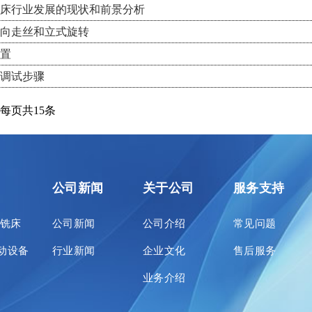
床行业发展的现状和前景分析
向走丝和立式旋转
置
调试步骤
 每页共15条
公司新闻
关于公司
服务支持
控铣床
公司新闻
公司介绍
常见问题
动设备
行业新闻
企业文化
售后服务
业务介绍